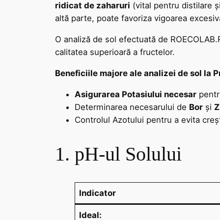
ridicat de zaharuri
(vital pentru distilare
altă parte, poate favoriza vigoarea excesivă
O analiză de sol efectuată de ROECOLAB.RO e
calitatea superioară a fructelor.
Beneficiile majore ale analizei de sol la P
Asigurarea Potasiului necesar
pentru
Determinarea necesarului de
Bor
și
Z
Controlul Azotului pentru a evita creș
1. pH-ul Solului
Indicator
Ideal: