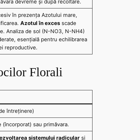
măvara devreme și după recoltare.
esiv în prezența Azotului mare,
ificarea.
Azotul în exces
scade
rnare. Analiza de sol (N-NO3, N-NH4)
derate, esențială pentru echilibrarea
lei reproductive.
cilor Florali
e întreținere)
 (încorporat) sau primăvara.
ezvoltarea sistemului radicular
și