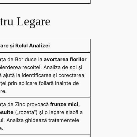
tru Legare
are și Rolul Analizei
ța de Bor duce la
avortarea florilor
 pierderea recoltei. Analiza de sol și
ră ajută la identificarea și corectarea
ței prin aplicare foliară înainte de
ire.
nța de Zinc provoacă
frunze mici,
esuite
(„rozeta”) și o legare slabă a
ui. Analiza ghidează tratamentele
e.