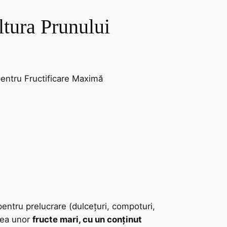
ltura Prunului
pentru Fructificare Maximă
pentru prelucrare (dulcețuri, compoturi,
erea unor
fructe mari, cu un conținut