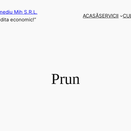
ediu Mih S.R.L.
ACASĂ
SERVICII
CU
ndita economic!”
Prun