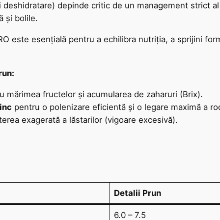
 și deshidratare) depinde critic de un management strict a
 și bolile.
ste esențială pentru a echilibra nutriția, a sprijini for
run:
 mărimea fructelor și acumularea de zaharuri (Brix).
inc
pentru o polenizare eficientă și o legare maximă a rod
terea exagerată a lăstarilor (vigoare excesivă).
Detalii Prun
6.0 – 7.5