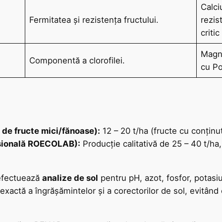
Calci
Fermitatea și rezistența fructului.
rezis
critic
Magne
Componentă a clorofilei.
cu Po
 de fructe mici/fănoase):
12 – 20 t/ha (fructe cu conținu
esională ROECOLAB):
Producție calitativă de 25 – 40 t/ha
, efectuează
analize de sol
pentru pH, azot, fosfor, potasi
xactă a îngrășămintelor și a corectorilor de sol, evitând c