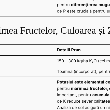
pentru
diferențierea mugur
de P este crucială pentru u
imea Fructelor, Culoarea și 
Detalii Prun
150 – 300 kg/ha K₂O (cel 
Toamna (încorporat), pentru 
Potasiul este elementul cel
pentru
mărimea fructelor, 
important, pentru
acumular
de K reduce sever calitatea
Analiza de sol asigură un ni