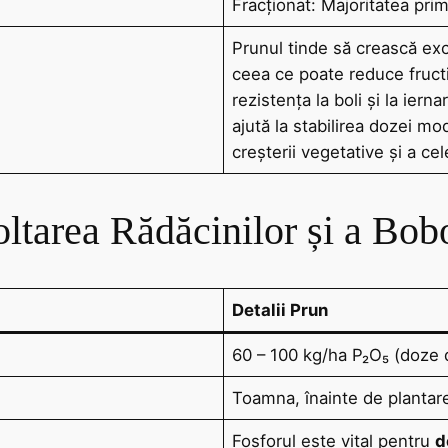
Fracționat: Majoritatea pri
Prunul tinde să crească exc
ceea ce poate reduce fruct
rezistența la boli și la ie
ajută la stabilirea dozei mo
creșterii vegetative și a ce
ltarea Rădăcinilor și a Bobo
Detalii Prun
60 – 100 kg/ha P₂O₅ (doze d
Toamna, înainte de plantare
Fosforul este vital pentru
d