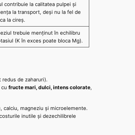
ul contribuie la calitatea pulpei și
tența la transport, deși nu la fel de
 ca la cireș.
ziul trebuie menținut în echilibru
tasiul (K în exces poate bloca Mg).
t redus de zaharuri).
, cu
fructe mari, dulci, intens colorate
,
u, calciu, magneziu și microelemente.
osturile inutile și dezechilibrele