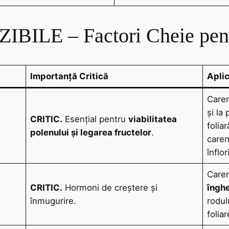
ZIBILE – Factori Cheie pen
Importanță Critică
Aplic
Caren
și la
CRITIC.
Esențial pentru
viabilitatea
folia
polenului și legarea fructelor
.
caren
înflor
Care
CRITIC.
Hormoni de creștere și
îngh
înmugurire.
rodul
foliar