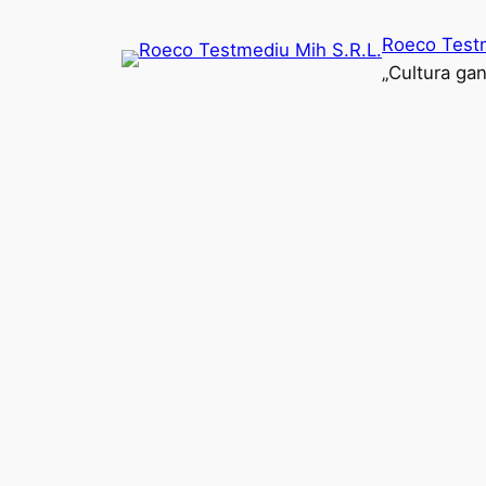
Sari
Roeco Testm
la
„Cultura ga
conținut