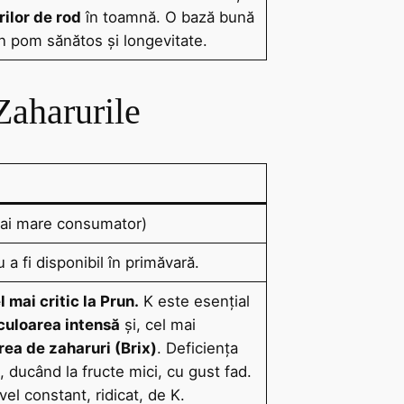
ilor de rod
în toamnă. O bază bună
n pom sănătos și longevitate.
Zaharurile
mai mare consumator)
a fi disponibil în primăvară.
 mai critic la Prun.
K este esențial
culoarea intensă
și, cel mai
ea de zaharuri (Brix)
. Deficiența
, ducând la fructe mici, cu gust fad.
vel constant, ridicat, de K.