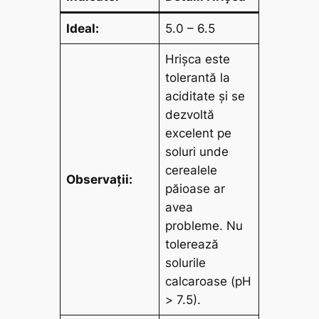
Ideal:
5.0 – 6.5
Hrișca este
tolerantă la
aciditate și se
dezvoltă
excelent pe
soluri unde
cerealele
Observații:
păioase ar
avea
probleme. Nu
tolerează
solurile
calcaroase (pH
> 7.5).