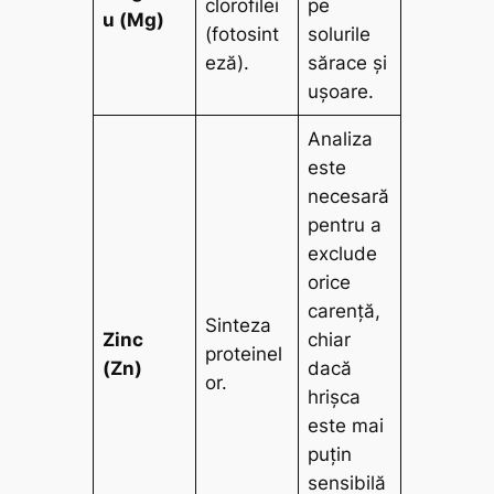
clorofilei
pe
u (Mg)
(fotosint
solurile
eză).
sărace și
ușoare.
Analiza
este
necesară
pentru a
exclude
orice
carență,
Sinteza
Zinc
chiar
proteinel
(Zn)
dacă
or.
hrișca
este mai
puțin
sensibilă