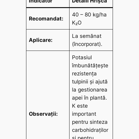
Indicator
Detalii Hrișcă
40 – 80 kg/ha
Recomandat:
K₂O
La semănat
Aplicare:
(încorporat).
Potasiul
îmbunătățește
rezistența
tulpinii și ajută
la gestionarea
apei în plantă.
K este
Observații:
important
pentru sinteza
carbohidraților
și pentru