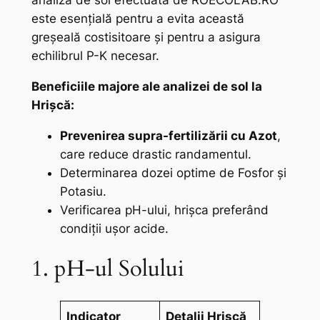
analiză de sol efectuată de ROECOLAB.RO
este esențială pentru a evita această
greșeală costisitoare și pentru a asigura
echilibrul P-K necesar.
Beneficiile majore ale analizei de sol la
Hrișcă:
Prevenirea supra-fertilizării cu Azot
,
care reduce drastic randamentul.
Determinarea dozei optime de Fosfor și
Potasiu.
Verificarea pH-ului, hrișca preferând
condiții ușor acide.
1. pH-ul Solului
Indicator
Detalii Hrișcă