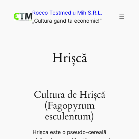
Sari
Roeco Testmediu Mih S.R.L.
la
„Cultura gandita economic!”
conținut
Hrișcă
Cultura de Hrișcă
(Fagopyrum
esculentum)
Hrișca este o pseudo-cereală