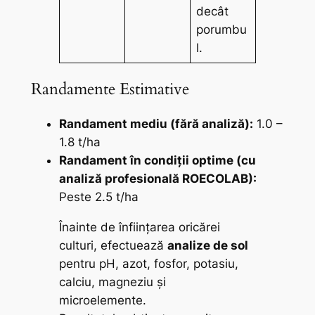
decât
porumbu
l.
Randamente Estimative
Randament mediu (fără analiză):
1.0 –
1.8 t/ha
Randament în condiții optime (cu
analiză profesională ROECOLAB):
Peste 2.5 t/ha
Înainte de înființarea oricărei
culturi, efectuează
analize de sol
pentru pH, azot, fosfor, potasiu,
calciu, magneziu și
microelemente.