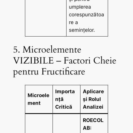
umplerea
corespunzătoa
re a
semințelor.
5. Microelemente
VIZIBILE – Factori Cheie
pentru Fructificare
Importa
Aplicare
Microele
nță
și Rolul
ment
Critică
Analizei
ROECOL
AB: