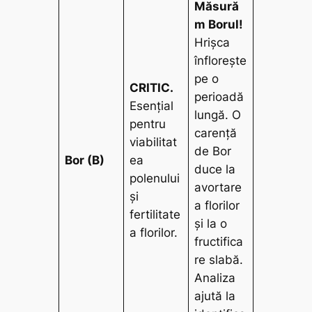
Măsură
m Borul!
Hrișca
înflorește
pe o
CRITIC.
perioadă
Esențial
lungă. O
pentru
carență
viabilitat
de Bor
Bor (B)
ea
duce la
polenului
avortare
și
a florilor
fertilitate
și la o
a florilor.
fructifica
re slabă.
Analiza
ajută la