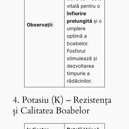
vitală pentru o
înflorire
prelungită
și o
Observații:
umplere
optimă a
boabelor.
Fosforul
stimulează și
dezvoltarea
timpurie a
rădăcinilor.
4. Potasiu (K) – Rezistența
și Calitatea Boabelor