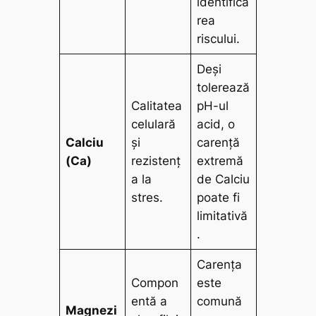
identifica
rea
riscului.
Deși
tolerează
Calitatea
pH-ul
celulară
acid, o
Calciu
și
carență
(Ca)
rezistenț
extremă
a la
de Calciu
stres.
poate fi
limitativă
.
Carența
Compon
este
entă a
comună
Magnezi