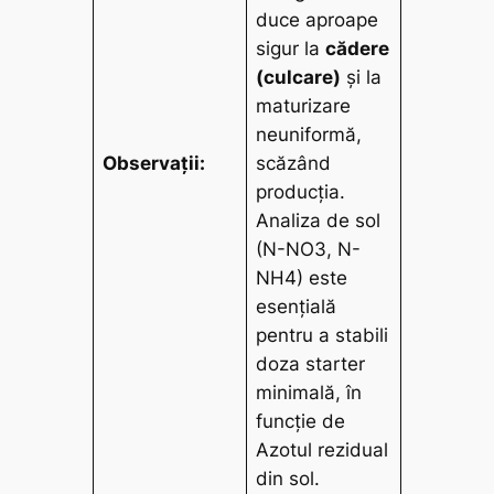
duce aproape
sigur la
cădere
(culcare)
și la
maturizare
neuniformă,
Observații:
scăzând
producția.
Analiza de sol
(N-NO3, N-
NH4) este
esențială
pentru a stabili
doza starter
minimală, în
funcție de
Azotul rezidual
din sol.