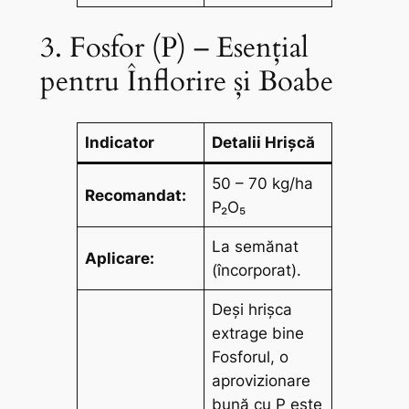
3. Fosfor (P) – Esențial
pentru Înflorire și Boabe
Indicator
Detalii Hrișcă
50 – 70 kg/ha
Recomandat:
P₂O₅
La semănat
Aplicare:
(încorporat).
Deși hrișca
extrage bine
Fosforul, o
aprovizionare
bună cu P este