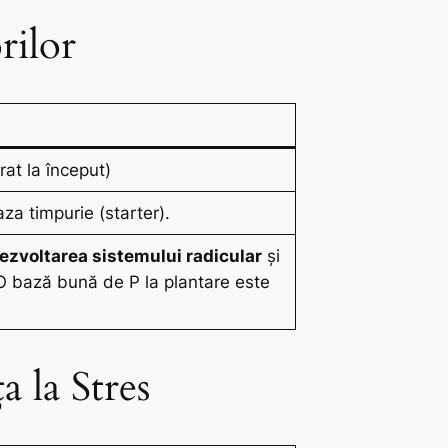
rilor
at la început)
aza timpurie (starter).
ezvoltarea sistemului radicular
și
 O bază bună de P la plantare este
a la Stres