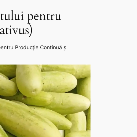
atului pentru
ativus)
pentru Producție Continuă și