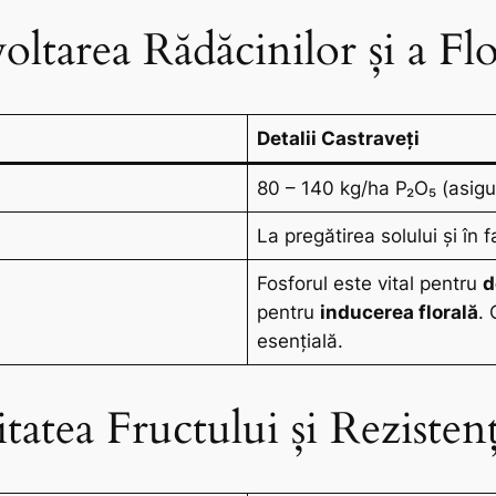
oltarea Rădăcinilor și a Flo
Detalii Castraveți
80 – 140 kg/ha P₂O₅ (asigur
La pregătirea solului și în f
Fosforul este vital pentru
d
pentru
inducerea florală
.
esențială.
tatea Fructului și Rezistenț