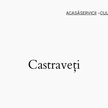
ACASĂ
SERVICII
CUL
Castraveți