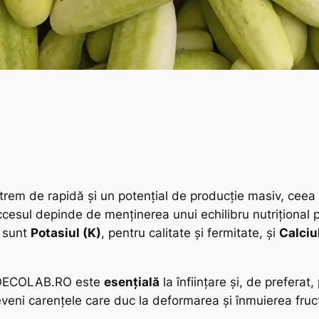
xtrem de rapidă și un potențial de producție masiv, ceea
ccesul depinde de menținerea unui echilibru nutrițional pe
e sunt
Potasiul (K)
, pentru calitate și fermitate, și
Calciu
 ROECOLAB.RO este
esențială
la înființare și, de preferat
reveni carențele care duc la deformarea și înmuierea fruct