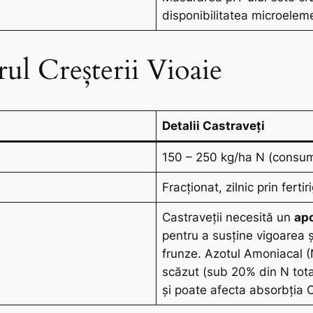
disponibilitatea microeleme
ul Creșterii Vioaie
Detalii Castraveți
150 – 250 kg/ha N (consu
Fracționat, zilnic prin ferti
Castraveții necesită un
apo
pentru a susține vigoarea ș
frunze. Azotul Amoniacal (
scăzut (sub 20% din N total
și poate afecta absorbția C