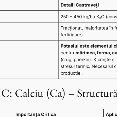
Detalii Castraveți
250 – 450 kg/ha K₂O (co
Fracționat, majoritatea în f
fertirigare).
Potasiul este elementul che
pentru
mărimea, forma, c
(crug, gherkin). K crește și
stresul termic. Necesarul c
producției.
: Calciu (Ca) – Structură
Importanță Critică
Aplic