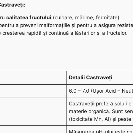
Castraveți:
tru
calitatea fructului
(culoare, mărime, fermitate).
pentru a preveni malformațiile și pentru a asigura reziste
creșterea rapidă și continuă a lăstarilor și a fructelor.
Detalii Castraveți
6.0 – 7.0 (Ușor Acid – Neut
Castraveții preferă solurile
materie organică. Sunt sens
(toxicitate Mn, Al) și peste 
Măsurarea pH-ului este cruc