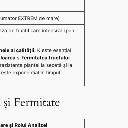
nsumator EXTREM de mare)
aza de fructificare intensivă (prin
ie al calității.
K este esențial
uloarea
și
fermitatea fructului
 rezistența plantei la secetă și la
rește exponențial în timpul
 și Fermitate
are și Rolul Analizei