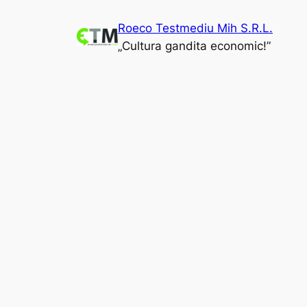
Sari
Roeco Testmediu Mih S.R.L.
la
„Cultura gandita economic!”
conținut