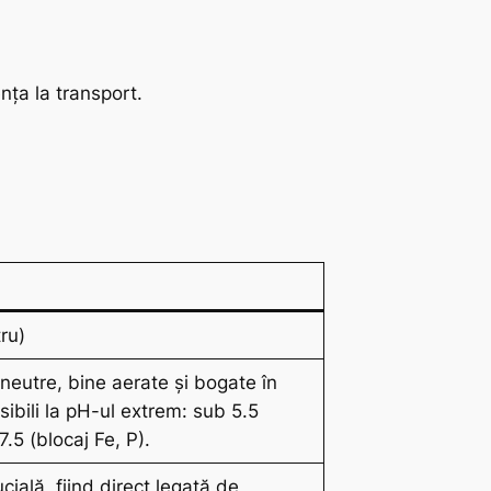
nța la transport.
ru)
 neutre, bine aerate și bogate în
ibili la pH-ul extrem: sub 5.5
7.5 (blocaj Fe, P).
ială, fiind direct legată de