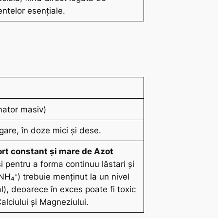
ntelor esențiale.
mator masiv)
rigare, în doze mici și dese.
rt constant și mare de Azot
i pentru a forma continuu lăstari și
NH₄⁺) trebuie menținut la un nivel
), deoarece în exces poate fi toxic
alciului și Magneziului.